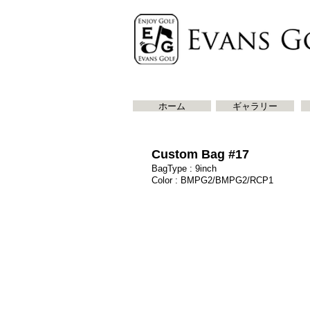
ホーム
ギャラリー
Custom Bag #17
BagType : 9inch
Color : BMPG2/BMPG2/RCP1